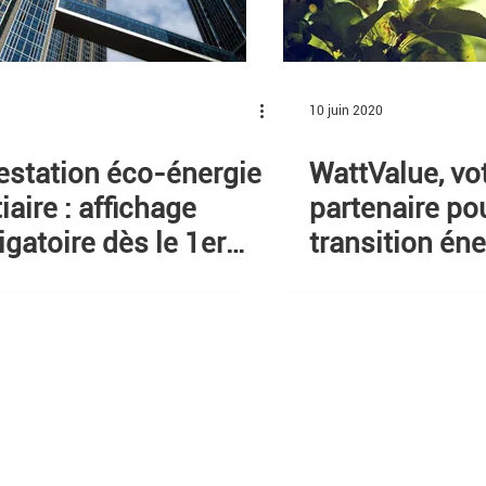
10 juin 2020
estation éco-énergie
WattValue, vo
tiaire : affichage
partenaire po
igatoire dès le 1er
transition én
llet 2026
réussie
Offres
Ressource
Monitoring énergétique
Blog
r
Système de management de l'énergie
Cas clients
 75018 Paris