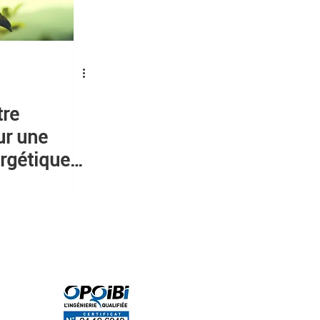
tre
ur une
ergétique
s
Qualification