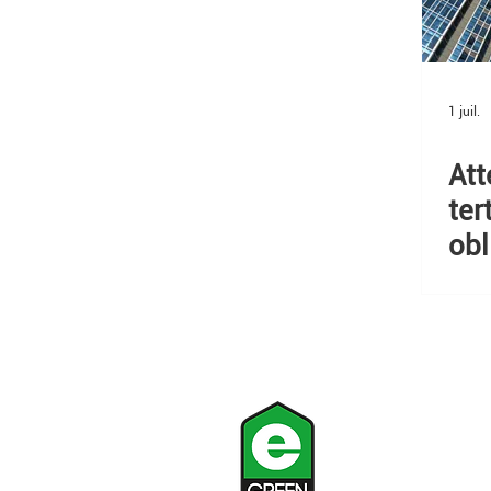
1 juil.
Att
ter
obl
jui
Contact
+33 1 42 64 53 27
contact@egreen.f
48 rue René Clair,