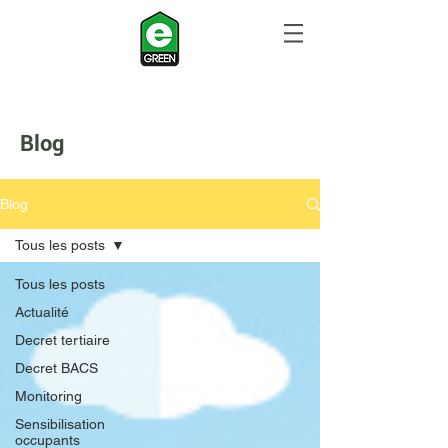
Blog
Blog
Tous les posts
Tous les posts
Actualité
Decret tertiaire
Decret BACS
Monitoring
Sensibilisation
occupants