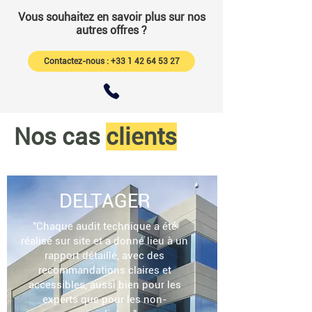
Vous souhaitez en savoir plus sur nos
autres offres ?
Contactez-nous : +33 1 42 64 53 27
Nos cas
clients
DELTAGER
"Chaque audit technique a été
réalisé sur site et a donné lieu à un
rapport détaillé, avec des
recommandations claires et
accessibles, aussi bien pour les
experts que pour les non-