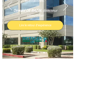
spécialistes."
Oswald DE BAZIN
, directeur
immobilier
Lire le retour d'expérience
Décret
BACS | FAQ