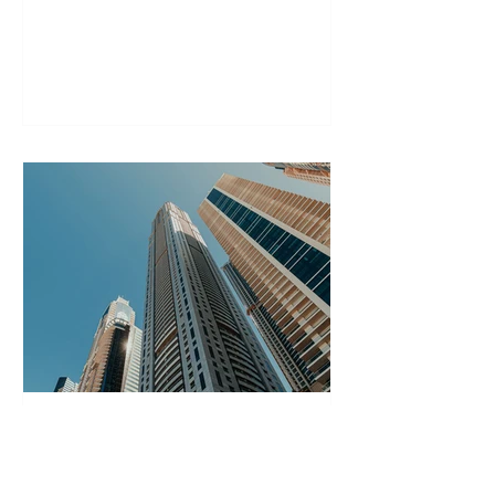
Cette obligation s’applique aux
bâtiments de plus de 1000m² et vise à
renforcer la transparence sur la
performance énergétique.
Décret Tertiaire : bilan, défis
et solutions pour les
bâtiments tertiaires en