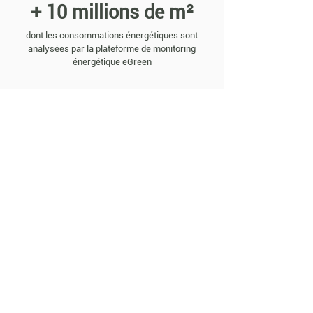
+ 10 millions de m²
dont les consommations énergétiques sont
analysées par la plateforme de monitoring
énergétique eGreen
+ 300
clients satisfaits
Contact
+33 1 42 64 53 27
contact@egreen.fr
48 rue René Clair, 75018 Paris