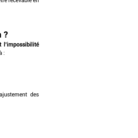
re recevable en 
n ?
 l’impossibilité 
à :
justement des 