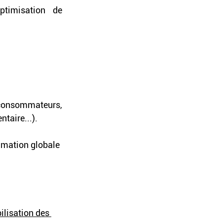
timisation de 
 consommateurs, 
taire...).
mmation globale 
ilisation des 