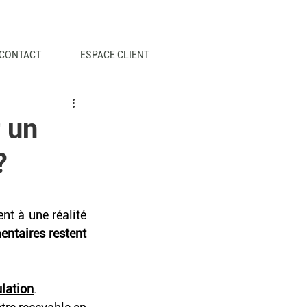
CONTACT
ESPACE CLIENT
r un
?
nt à une réalité 
ntaires restent 
lation
.