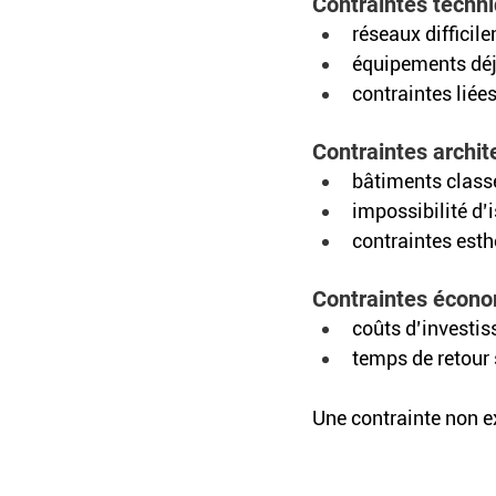
Contraintes techni
réseaux difficil
équipements déj
contraintes liées
Contraintes archit
bâtiments classé
impossibilité d’i
contraintes esth
Contraintes écono
coûts d’investis
temps de retour 
Une contrainte non ex