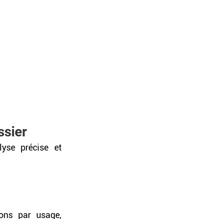
ssier
se précise et 
ons par usage, 