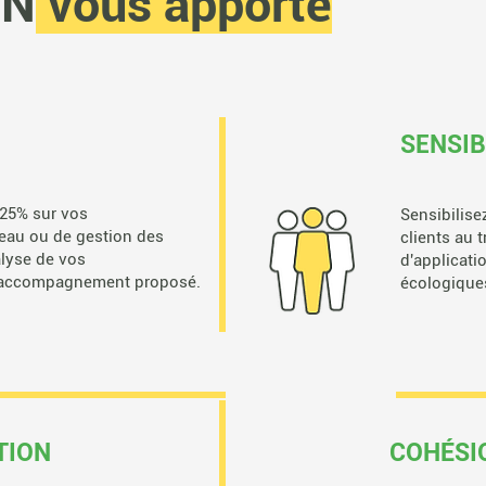
EN
vous apporte
SENSIB
25% sur vos
Sensibilise
d'eau ou de gestion des
clients au 
alyse de vos
d'applicati
'accompagnement proposé.
écologiques
TION
COHÉSI