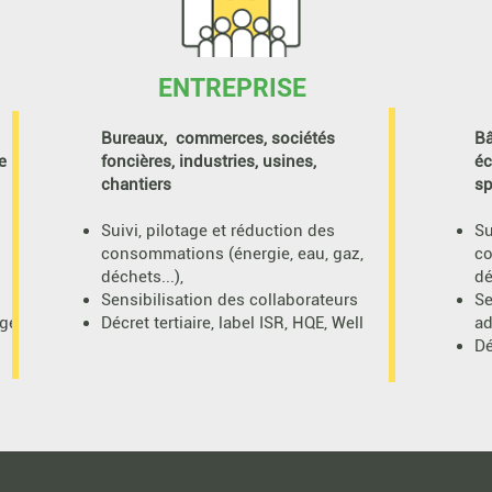
ssi : Midowtopia
ENTREPRISE
Bureaux, commerces, sociétés
Bâ
e
foncières, industries, usines,
éc
chantiers
sp
Suivi, pilotage et réduction des
Su
consommations (énergie, eau, gaz,
co
déchets...),
dé
Sensibilisation des collaborateurs
Se
age
Décret tertiaire, label ISR, HQE, Well
ad
Dé