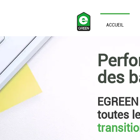
ACCUEIL
Perfo
des b
EGREEN 
toutes l
transiti