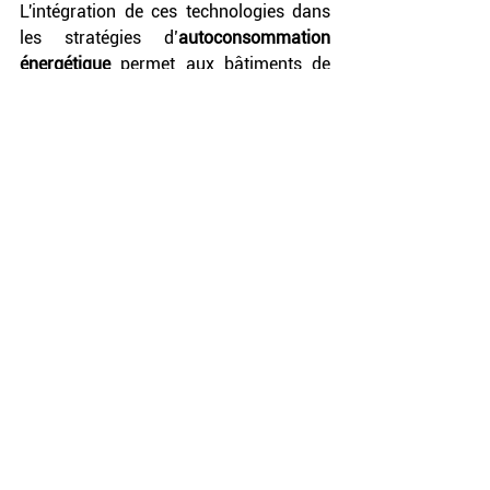
L'intégration de ces technologies dans 
les stratégies d’
autoconsommation 
énergétique
 permet aux bâtiments de 
maximiser leur indépendance 
énergétique, de réduire les coûts et 
d’améliorer leur performance 
énergétique globale.
L’
autoconsommation énergétique
représente une solution innovante et 
durable pour répondre aux exigences 