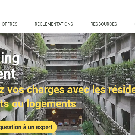
OFFRES
RÈGLEMENTATIONS
RESSOURCES
ing
ent
z vos charges avec les résid
ts ou logements
question à un expert