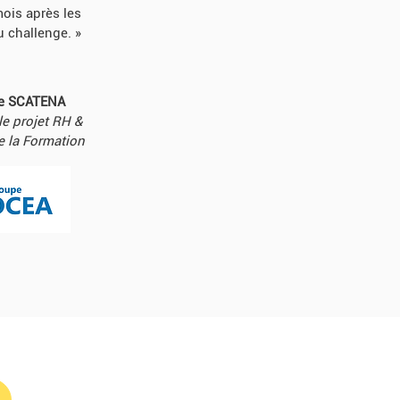
ois après les
u challenge. »
ne SCATENA
e projet RH &
e la Formation