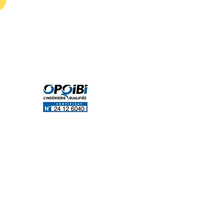
s
Qualification
ertiaire
rtiaire
 BACS
DADUE
partenaires