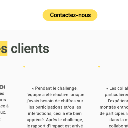
Contactez-nous
es
clients
EEN
« Pendant le challenge,
« Les colla
les
l’équipe a été réactive lorsque
particulièr
ris
j’avais besoin de chiffres sur
l'expérien
ace à
les participations et/ou les
montrés enthou
ux.
interactions, ceci a été bien
de participer.
,
apprécié.
Après le challenge,
dans la 
le rapport d’impact est arrivé
collabora