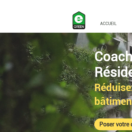
ACCUEIL
Coach
Résid
Réduise
bâtimen
Poser votre 