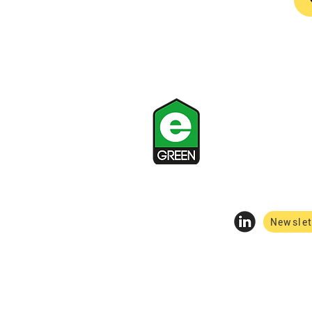
Contact
+33 1 42 64 53 27
contact@egreen.f
48 rue René Clair,
Newslet