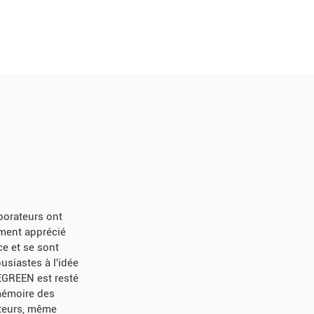
borateurs ont
ement apprécié
ce et se sont
siastes à l'idée
 EGREEN est resté
mémoire des
teurs, même