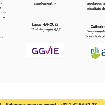
de
rapidement. »
quelques m
e
résultats d
t de
eurs.
Lucas HANQUEZ
Catheri
Chef de projet RSE
Responsabl
ingénierie d
on