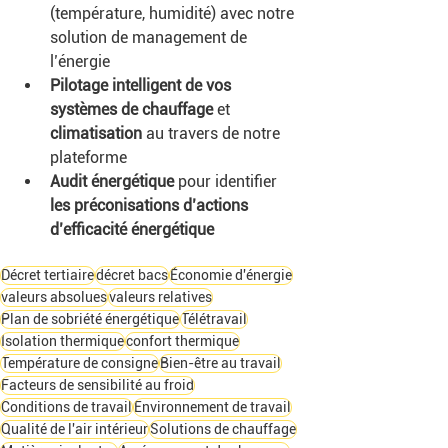
(température, humidité) avec notre 
solution de management de 
l’énergie
Pilotage intelligent de vos 
systèmes de chauffage
 et 
climatisation
 au travers de notre 
plateforme
Audit énergétique
 pour identifier 
les préconisations d’actions 
d’efficacité énergétique
Décret tertiaire
décret bacs
Économie d'énergie
valeurs absolues
valeurs relatives
Plan de sobriété énergétique
Télétravail
Isolation thermique
confort thermique
Température de consigne
Bien-être au travail
Facteurs de sensibilité au froid
Conditions de travail
Environnement de travail
Qualité de l'air intérieur
Solutions de chauffage