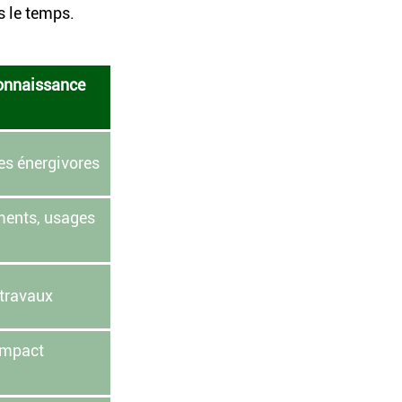
s le temps.
onnaissance 
es énergivores
ments, usages 
 travaux
impact 