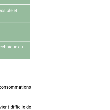
ssible et 
echnique du 
 consommations 
ent difficile de 