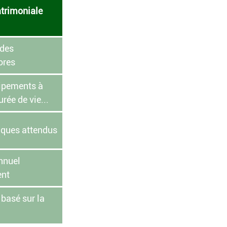
trimoniale 
des 
ores
uipements à 
rée de vie...
iques attendus
nnuel 
ent
basé sur la 