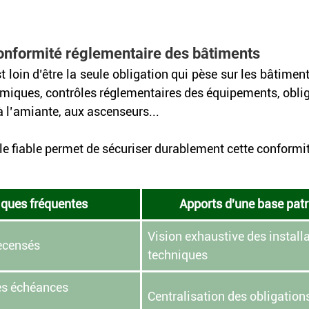
conformité réglementaire des bâtiments
t loin d’être la seule obligation qui pèse sur les bâtiment
miques, contrôles réglementaires des équipements, obliga
à l’amiante, aux ascenseurs...  
e fiable permet de sécuriser durablement cette conformit
ques fréquentes
Apports d'une base pat
Vision exhaustive des installa
ecensés
techniques
les échéances 
Centralisation des obligations