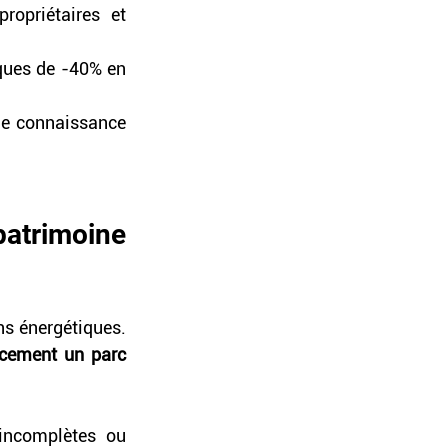
opriétaires et 
ques de -40% en 
ne connaissance 
atrimoine 
s énergétiques. 
acement un parc 
incomplètes ou 