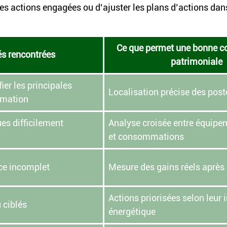
des actions engagées ou d’ajuster les plans d’actions dan
Ce que permet une bonne c
tés rencontrées
patrimoniale
ier les principales 
Localisation précise des post
mmation
s difficilement 
Analyse croisée entre équipe
et consommations
ce incomplet
Mesure des gains réels après
Actions priorisées selon leur 
 ciblés
énergétique