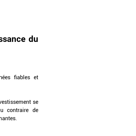
ssance du 
ées fiables et 
vestissement se 
 contraire de 
mantes. 