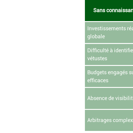
Sans connaissanc
Investissements réa
globale
Difficulté à identif
vétustes
Budgets engagés su
efficaces
Absence de visibili
Arbitrages complexe