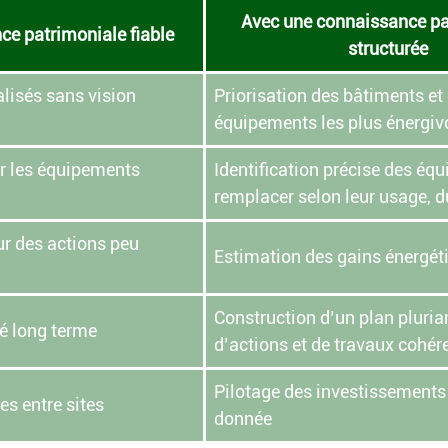
Avec une connaissance pa
e patrimoniale fiable
structurée
lisés sans vision 
Priorisation des bâtiments et 
équipements les plus énergiv
ier les équipements 
Identification précise des éq
remplacer selon leur usage, du
r des actions peu 
Estimation des gains énergét
Construction d’un plan pluria
té long terme
d’actions et de travaux cohér
Pilotage des investissements 
s entre sites
donnée