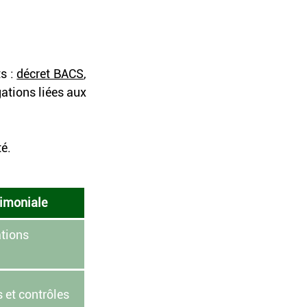
s : 
décret BACS
, 
tions liées aux 
é.
rimoniale
tions 
 et contrôles